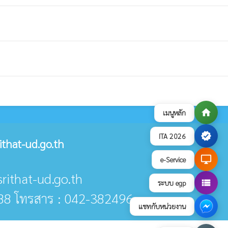
home
เมนูหลัก
verified
ITA 2026
that-ud.go.th
desktop_windows
e-Service
srithat-ud.go.th
view_list
ระบบ egp
88 โทรสาร : 042-382496
แชทกับหน่วยงาน