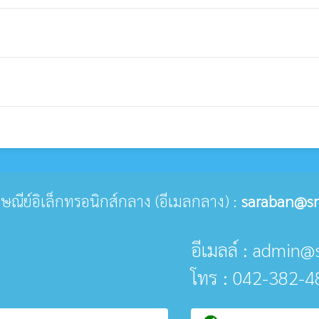
ปรษณีย์อิเล็กทรอนิกส์กลาง (อีเมลกลาง) :
saraban@sri
อีเมลล์ : admin@
โทร : 042-382-4