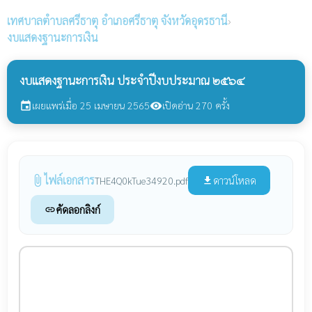
เทศบาลตำบลศรีธาตุ
อำเภอศรีธาตุ จังหวัดอุดรธานี
›
งบแสดงฐานะการเงิน
งบแสดงฐานะการเงิน ประจำปีงบประมาณ ๒๕๖๔
เผยแพร่เมื่อ 25 เมษายน 2565
เปิดอ่าน 270 ครั้ง
event
visibility
ไฟล์เอกสาร
attach_file
ดาวน์โหลด
THE4Q0kTue34920.pdf
file_download
คัดลอกลิงก์
link