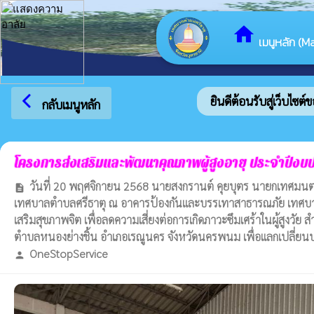
home
เมนูหลัก (Ma
arrow_back_ios
ยินดีต้อนรับสู่เว็บไซต์ขอ
กลับเมนูหลัก
โครงการส่งเสริมและพัฒนาคุณภาพผู้สูงอายุ ประจำปีง
วันที่ 20 พฤศจิกายน 2568 นายสงกรานต์ คุยบุตร นายกเทศมนตร
description
เทศบาลตำบลศรีธาตุ ณ อาคารป้องกันและบรรเทาสาธารณภัย เทศบาลตำ
เสริมสุขภาพจิต เพื่อลดความเสี่ยงต่อการเกิดภาวะซึมเศร้าในผู้สูงวั
ตำบลหนองย่างชิ้น อำเภอเรณูนคร จังหวัดนครพนม เพื่อแลกเปลี่ยน
OneStopService
person