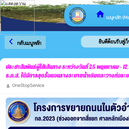
home
เมนูหลัก (Ma
arrow_back_ios
ยินดีต้อนรับสู่เว
กลับเมนูหลัก
ประชาสัมพันธ์ผู้ใช้เส้นทาง ระหว่างวันที่ 25 พฤษภาคม
ธ.ก.ส. ได้มีการขุดรื้อถอนรางระบายน้ำเดิมและวางท่อระบ
OneStopService
person